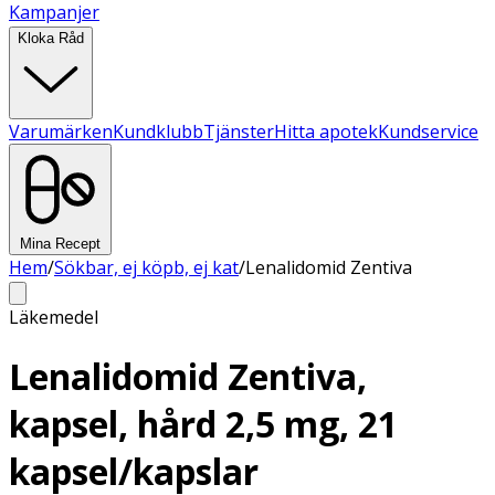
Kampanjer
Kloka Råd
Varumärken
Kundklubb
Tjänster
Hitta apotek
Kundservice
Mina Recept
Hem
/
Sökbar, ej köpb, ej kat
/
Lenalidomid Zentiva
Läkemedel
Lenalidomid Zentiva,
kapsel, hård 2,5 mg, 21
kapsel/kapslar