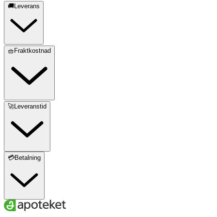
🚚Leverans
🧺Fraktkostnad
🚀Leveranstid
💳Betalning