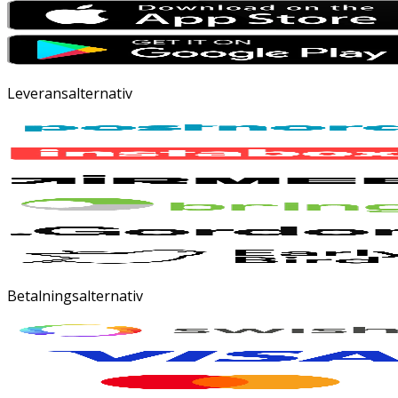
Leveransalternativ
Betalningsalternativ