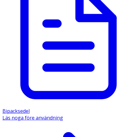
Bipacksedel
Läs noga före användning