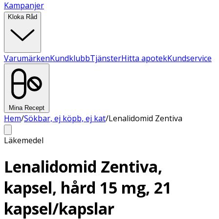
Kampanjer
Kloka Råd
Varumärken
Kundklubb
Tjänster
Hitta apotek
Kundservice
Mina Recept
Hem
/
Sökbar, ej köpb, ej kat
/
Lenalidomid Zentiva
Läkemedel
Lenalidomid Zentiva,
kapsel, hård 15 mg, 21
kapsel/kapslar