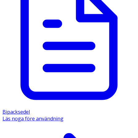
Bipacksedel
Läs noga före användning