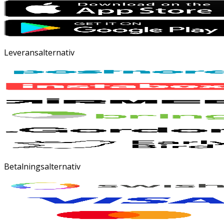
Leveransalternativ
Betalningsalternativ