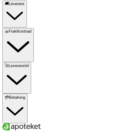
🚚Leverans
🧺Fraktkostnad
🚀Leveranstid
💳Betalning