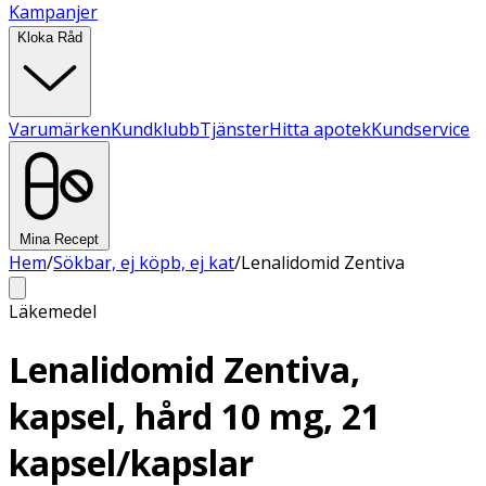
Kampanjer
Kloka Råd
Varumärken
Kundklubb
Tjänster
Hitta apotek
Kundservice
Mina Recept
Hem
/
Sökbar, ej köpb, ej kat
/
Lenalidomid Zentiva
Läkemedel
Lenalidomid Zentiva,
kapsel, hård 10 mg, 21
kapsel/kapslar