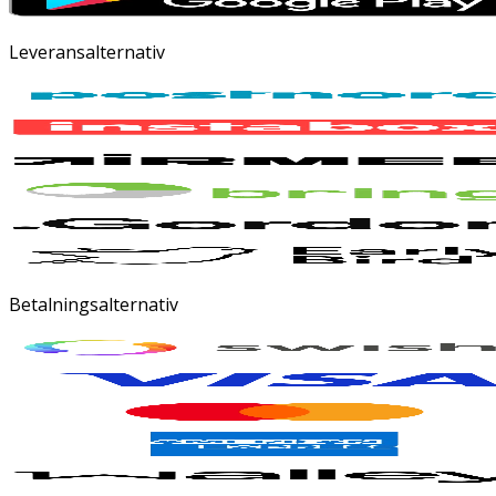
Leveransalternativ
Betalningsalternativ