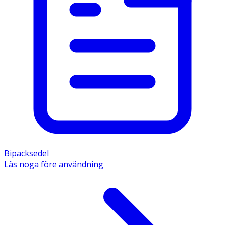
Bipacksedel
Läs noga före användning