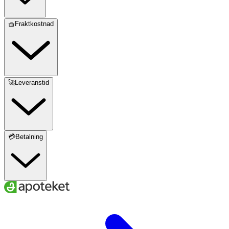
🧺Fraktkostnad
🚀Leveranstid
💳Betalning