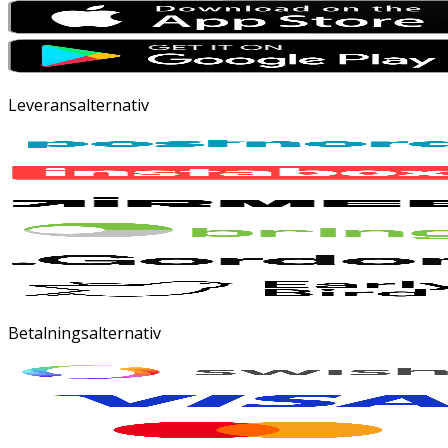
Leveransalternativ
Betalningsalternativ