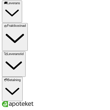
🚚Leverans
🧺Fraktkostnad
🚀Leveranstid
💳Betalning