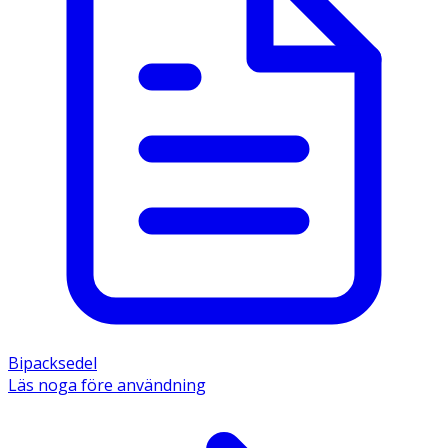
Bipacksedel
Läs noga före användning