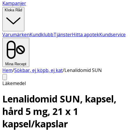
Kampanjer
Kloka Råd
Varumärken
Kundklubb
Tjänster
Hitta apotek
Kundservice
Mina Recept
Hem
/
Sökbar, ej köpb, ej kat
/
Lenalidomid SUN
Läkemedel
Lenalidomid SUN, kapsel,
hård 5 mg, 21 x 1
kapsel/kapslar