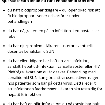
sjuksköterska innan du tar Lenalidomid SUN om:
du haft blodproppar tidigare – du löper ökad risk att
få blodproppar i vener och artärer under
behandlingen
du har några tecken på en infektion, t.ex. hosta eller
feber
du har njurproblem – läkaren justerar eventuellt
dosen av Lenalidomid SUN
du har eller tidigare har haft en virusinfektion,
särskilt: hepatit B-infektion, varicella zoster eller HIV.
Rådfråga läkare om du är osäker. Behandling med
Lenalidomid SUN kan göra att viruset aktiveras igen
hos patienter som bär på detta virus. Detta leder till
att infektionen återkommer. Läkaren ska testa dig för
hepatit B-infektion
du har haft en hjärtinfarkt, om du någonsin har haft