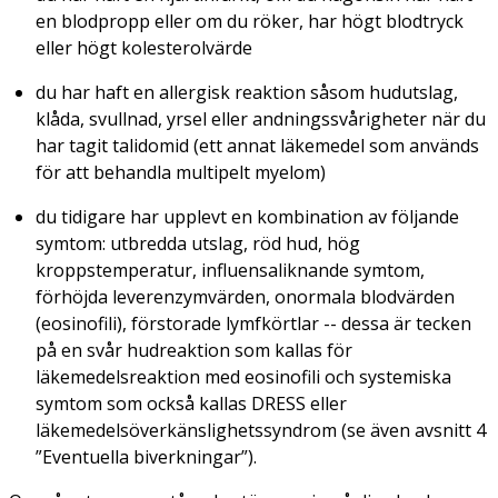
en blodpropp eller om du röker, har högt blodtryck
eller högt kolesterolvärde
du har haft en allergisk reaktion såsom hudutslag,
klåda, svullnad, yrsel eller andningssvårigheter när du
har tagit talidomid (ett annat läkemedel som används
för att behandla multipelt myelom)
du tidigare har upplevt en kombination av följande
symtom: utbredda utslag, röd hud, hög
kroppstemperatur, influensaliknande symtom,
förhöjda leverenzymvärden, onormala blodvärden
(eosinofili), förstorade lymfkörtlar -- dessa är tecken
på en svår hudreaktion som kallas för
läkemedelsreaktion med eosinofili och systemiska
symtom som också kallas DRESS eller
läkemedelsöverkänslighetssyndrom (se även avsnitt 4
”Eventuella biverkningar”).