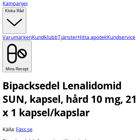
Kampanjer
Kloka Råd
Varumärken
Kundklubb
Tjänster
Hitta apotek
Kundservice
Mina Recept
Bipacksedel Lenalidomid
SUN, kapsel, hård 10 mg, 21
x 1 kapsel/kapslar
Källa:
Fass.se