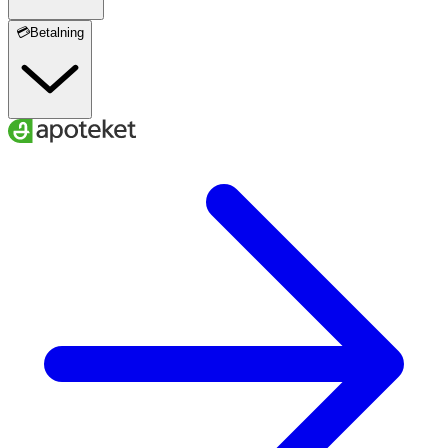
💳Betalning