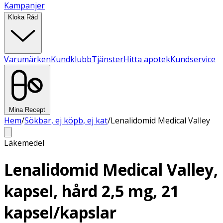
Kampanjer
Kloka Råd
Varumärken
Kundklubb
Tjänster
Hitta apotek
Kundservice
Mina Recept
Hem
/
Sökbar, ej köpb, ej kat
/
Lenalidomid Medical Valley
Läkemedel
Lenalidomid Medical Valley,
kapsel, hård 2,5 mg, 21
kapsel/kapslar