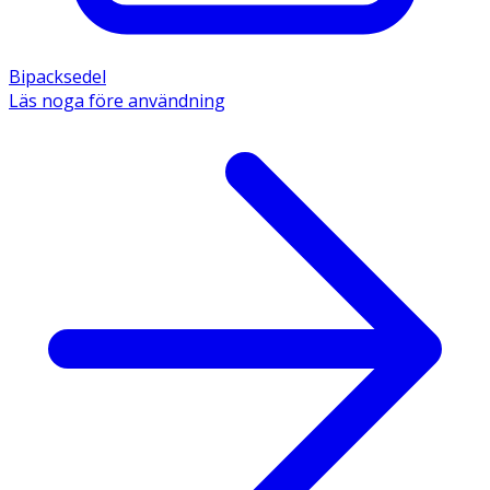
Bipacksedel
Läs noga före användning