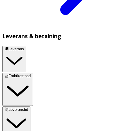
Leverans & betalning
🚚Leverans
🧺Fraktkostnad
🚀Leveranstid