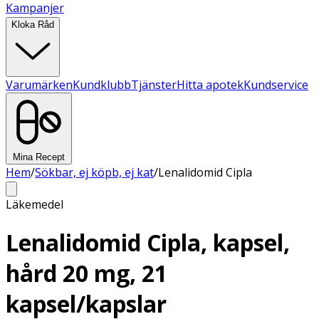
Kampanjer
Kloka Råd
Varumärken
Kundklubb
Tjänster
Hitta apotek
Kundservice
Mina Recept
Hem
/
Sökbar, ej köpb, ej kat
/
Lenalidomid Cipla
Läkemedel
Lenalidomid Cipla, kapsel,
hård 20 mg, 21
kapsel/kapslar