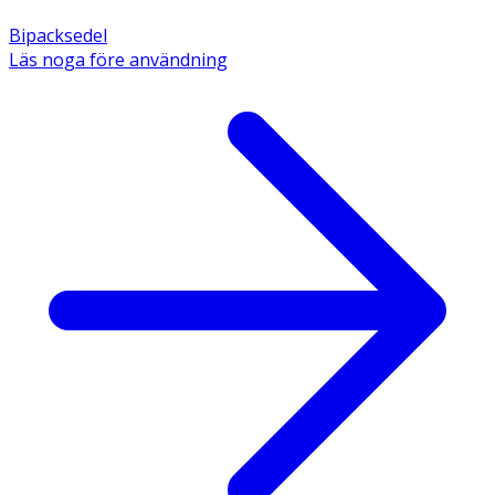
Bipacksedel
Läs noga före användning