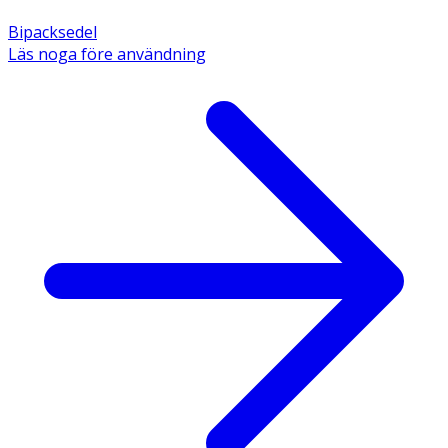
Bipacksedel
Läs noga före användning