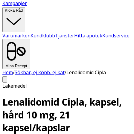
Kampanjer
Kloka Råd
Varumärken
Kundklubb
Tjänster
Hitta apotek
Kundservice
Mina Recept
Hem
/
Sökbar, ej köpb, ej kat
/
Lenalidomid Cipla
Läkemedel
Lenalidomid Cipla, kapsel,
hård 10 mg, 21
kapsel/kapslar