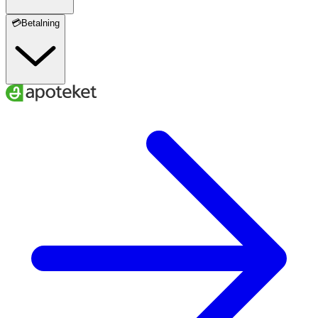
💳Betalning