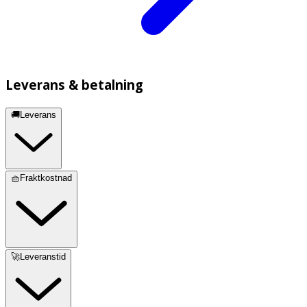
Leverans & betalning
🚚Leverans
🧺Fraktkostnad
🚀Leveranstid