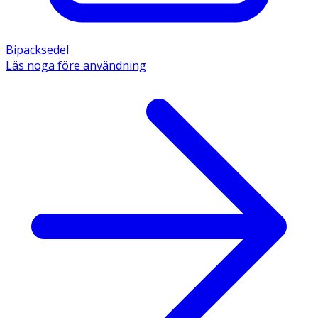
Bipacksedel
Läs noga före användning