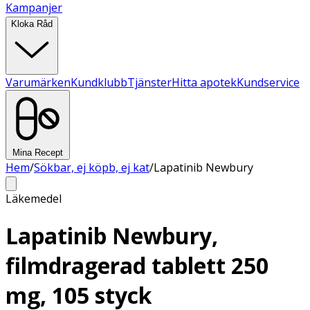
Kampanjer
Kloka Råd
Varumärken
Kundklubb
Tjänster
Hitta apotek
Kundservice
Mina Recept
Hem
/
Sökbar, ej köpb, ej kat
/
Lapatinib Newbury
Läkemedel
Lapatinib Newbury,
filmdragerad tablett 250
mg, 105 styck