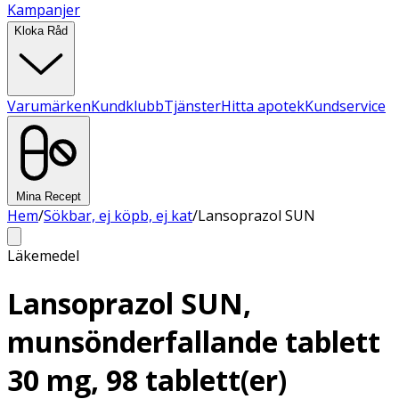
Kampanjer
Kloka Råd
Varumärken
Kundklubb
Tjänster
Hitta apotek
Kundservice
Mina Recept
Hem
/
Sökbar, ej köpb, ej kat
/
Lansoprazol SUN
Läkemedel
Lansoprazol SUN,
munsönderfallande tablett
30 mg, 98 tablett(er)