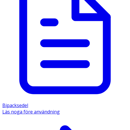
Bipacksedel
Läs noga före användning