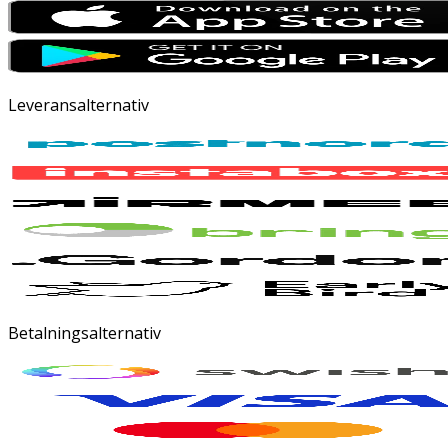
Leveransalternativ
Betalningsalternativ