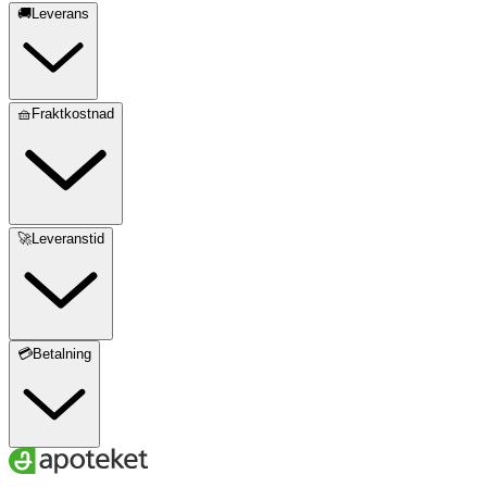
🚚Leverans
🧺Fraktkostnad
🚀Leveranstid
💳Betalning