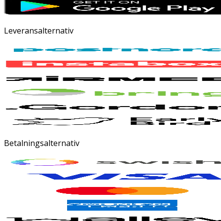
Leveransalternativ
Betalningsalternativ