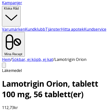
Kampanjer
Kloka Råd
Varumärken
Kundklubb
Tjänster
Hitta apotek
Kundservice
Mina Recept
Hem
/
Sökbar, ej köpb, ej kat
/
Lamotrigin Orion
Läkemedel
Lamotrigin Orion, tablett
100 mg, 56 tablett(er)
112,73
kr