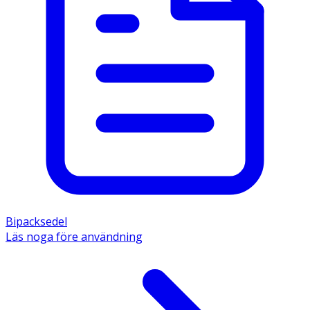
Bipacksedel
Läs noga före användning