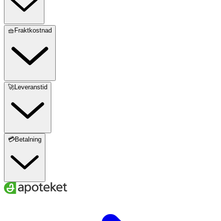
🧺Fraktkostnad
🚀Leveranstid
💳Betalning