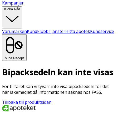
Kampanjer
Kloka Råd
Varumärken
Kundklubb
Tjänster
Hitta apotek
Kundservice
Mina Recept
Bipacksedeln kan inte visas
För tillfället kan vi tyvärr inte visa bipacksedeln för det
här läkemedlet då informationen saknas hos FASS.
Tillbaka till produktsidan