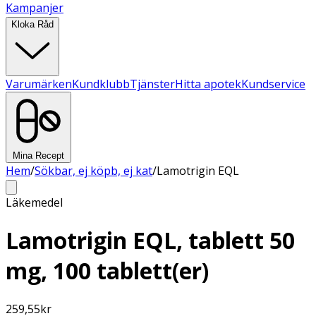
Kampanjer
Kloka Råd
Varumärken
Kundklubb
Tjänster
Hitta apotek
Kundservice
Mina Recept
Hem
/
Sökbar, ej köpb, ej kat
/
Lamotrigin EQL
Läkemedel
Lamotrigin EQL, tablett 50
mg, 100 tablett(er)
259,55
kr