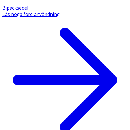
Bipacksedel
Läs noga före användning