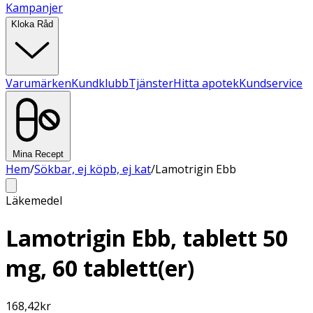
Kampanjer
Kloka Råd
Varumärken
Kundklubb
Tjänster
Hitta apotek
Kundservice
Mina Recept
Hem
/
Sökbar, ej köpb, ej kat
/
Lamotrigin Ebb
Läkemedel
Lamotrigin Ebb, tablett 50
mg, 60 tablett(er)
168,42
kr