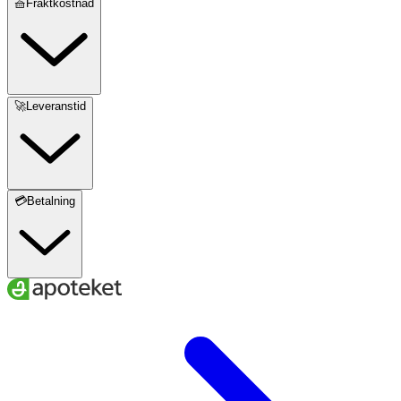
🧺Fraktkostnad
🚀Leveranstid
💳Betalning