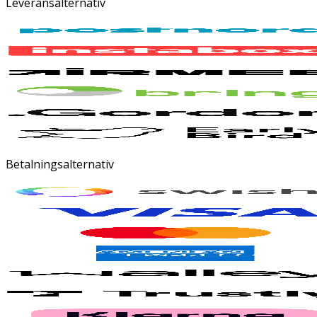
Leveransalternativ
Betalningsalternativ