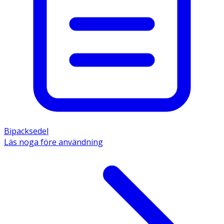
Bipacksedel
Läs noga före användning