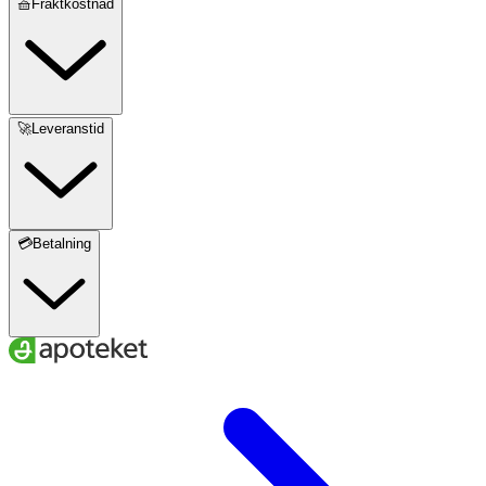
🧺Fraktkostnad
🚀Leveranstid
💳Betalning