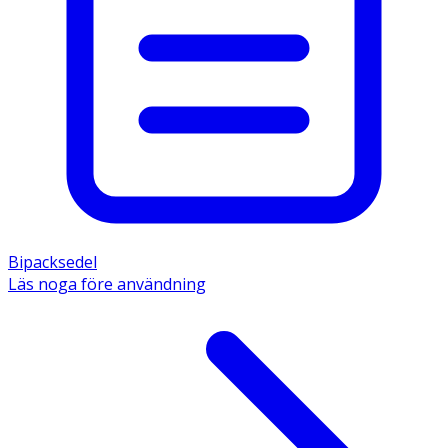
Bipacksedel
Läs noga före användning