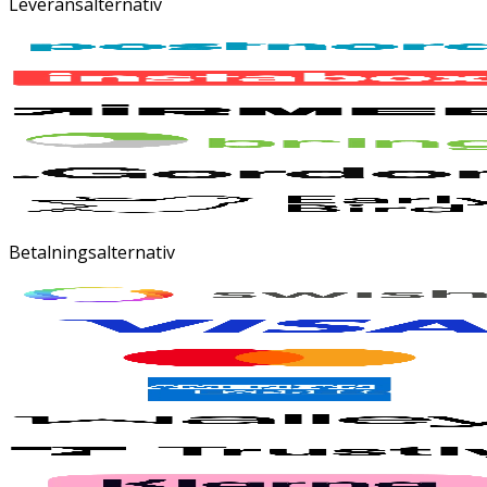
Leveransalternativ
Betalningsalternativ