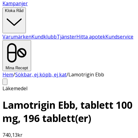
Kampanjer
Kloka Råd
Varumärken
Kundklubb
Tjänster
Hitta apotek
Kundservice
Mina Recept
Hem
/
Sökbar, ej köpb, ej kat
/
Lamotrigin Ebb
Läkemedel
Lamotrigin Ebb, tablett 100
mg, 196 tablett(er)
740,13
kr