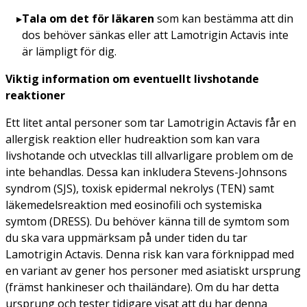
Tala om det för läkaren
som kan bestämma att din
dos behöver sänkas eller att Lamotrigin Actavis inte
är lämpligt för dig.
Viktig information om eventuellt livshotande
reaktioner
Ett litet antal personer som tar Lamotrigin Actavis får en
allergisk reaktion eller hudreaktion som kan vara
livshotande och utvecklas till allvarligare problem om de
inte behandlas. Dessa kan inkludera Stevens-Johnsons
syndrom (SJS), toxisk epidermal nekrolys (TEN) samt
läkemedelsreaktion med eosinofili och systemiska
symtom (DRESS). Du behöver känna till de symtom som
du ska vara uppmärksam på under tiden du tar
Lamotrigin Actavis. Denna risk kan vara förknippad med
en variant av gener hos personer med asiatiskt ursprung
(främst hankineser och thailändare). Om du har detta
ursprung och tester tidigare visat att du har denna