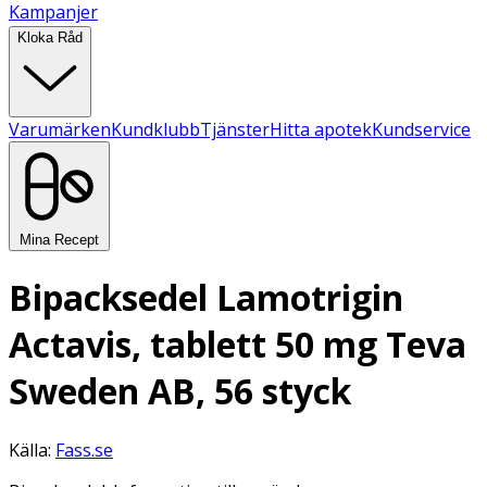
Kampanjer
Kloka Råd
Varumärken
Kundklubb
Tjänster
Hitta apotek
Kundservice
Mina Recept
Bipacksedel Lamotrigin
Actavis, tablett 50 mg Teva
Sweden AB, 56 styck
Källa:
Fass.se