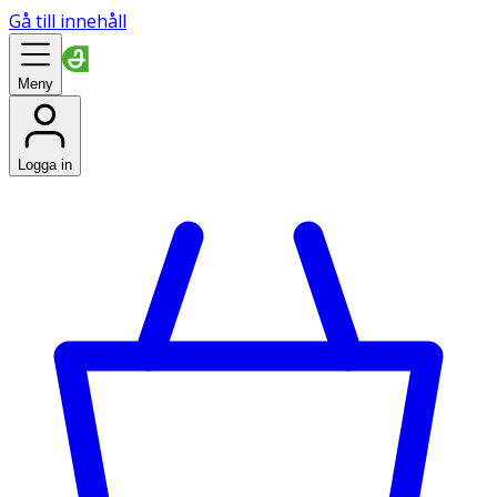
Gå till innehåll
Meny
Logga in