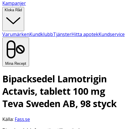
Kampanjer
Kloka Råd
Varumärken
Kundklubb
Tjänster
Hitta apotek
Kundservice
Mina Recept
Bipacksedel Lamotrigin
Actavis, tablett 100 mg
Teva Sweden AB, 98 styck
Källa:
Fass.se