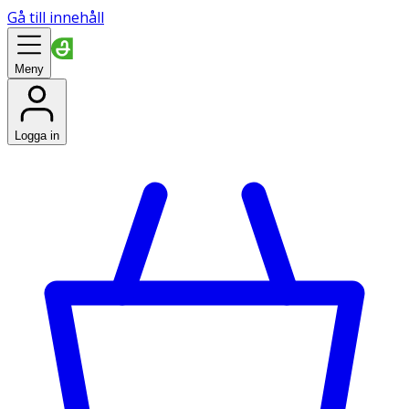
Gå till innehåll
Meny
Logga in