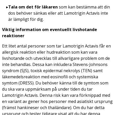
Tala om det för läkaren
som kan bestämma att din
dos behöver sänkas eller att Lamotrigin Actavis inte
är lämpligt för dig.
Viktig information om eventuellt livshotande
reaktioner
Ett litet antal personer som tar Lamotrigin Actavis får en
allergisk reaktion eller hudreaktion som kan vara
livshotande och utvecklas till allvarligare problem om de
inte behandlas. Dessa kan inkludera Stevens-Johnsons
syndrom (SJS), toxisk epidermal nekrolys (TEN) samt
läkemedelsreaktion med eosinofili och systemiska
symtom (DRESS). Du behöver känna till de symtom som
du ska vara uppmärksam på under tiden du tar
Lamotrigin Actavis. Denna risk kan vara förknippad med
en variant av gener hos personer med asiatiskt ursprung
(främst hankineser och thailändare). Om du har detta
ursprung och tester tidigare visat att du har denna