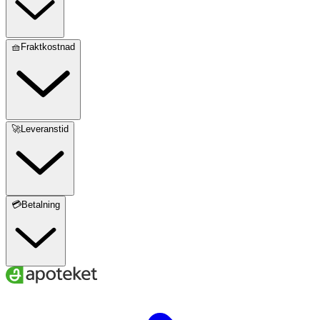
🧺Fraktkostnad
🚀Leveranstid
💳Betalning