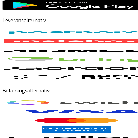
Leveransalternativ
Betalningsalternativ