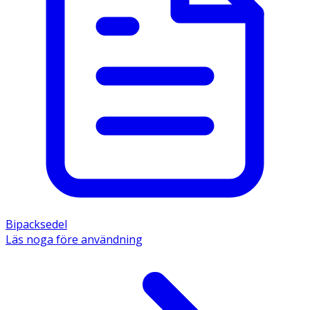
Bipacksedel
Läs noga före användning