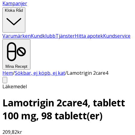
Kampanjer
Kloka Råd
Varumärken
Kundklubb
Tjänster
Hitta apotek
Kundservice
Mina Recept
Hem
/
Sökbar, ej köpb, ej kat
/
Lamotrigin 2care4
Läkemedel
Lamotrigin 2care4, tablett
100 mg, 98 tablett(er)
209,82
kr