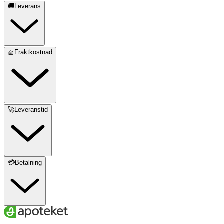
🚚Leverans
🧺Fraktkostnad
🚀Leveranstid
💳Betalning