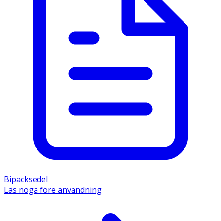
Bipacksedel
Läs noga före användning