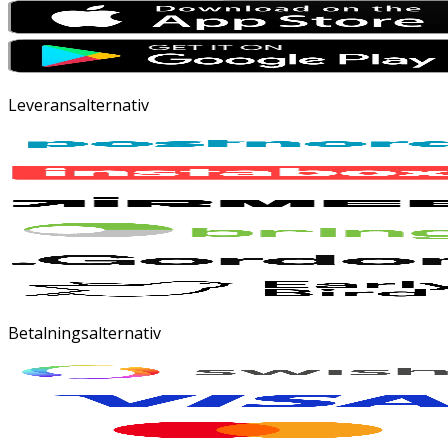
Leveransalternativ
Betalningsalternativ