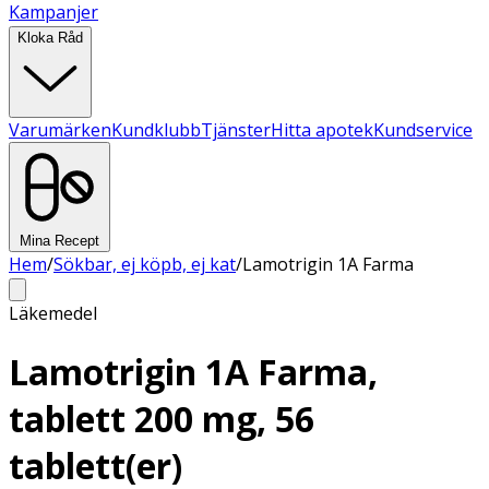
Kampanjer
Kloka Råd
Varumärken
Kundklubb
Tjänster
Hitta apotek
Kundservice
Mina Recept
Hem
/
Sökbar, ej köpb, ej kat
/
Lamotrigin 1A Farma
Läkemedel
Lamotrigin 1A Farma,
tablett 200 mg, 56
tablett(er)