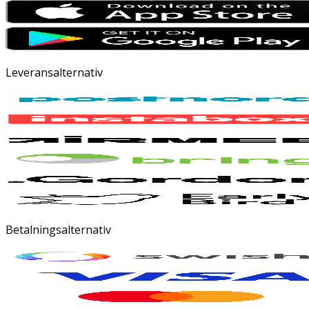
Leveransalternativ
Betalningsalternativ