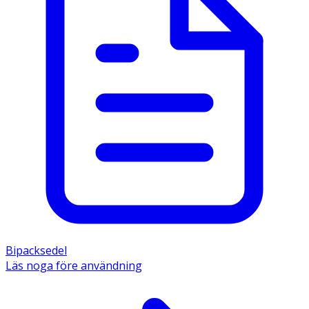
Bipacksedel
Läs noga före användning