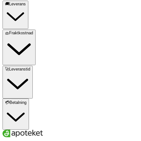
🚚Leverans
🧺Fraktkostnad
🚀Leveranstid
💳Betalning