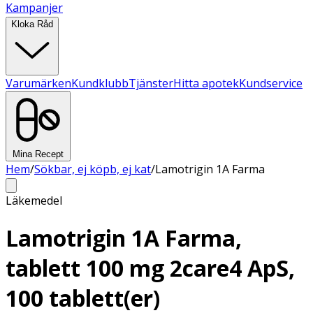
Kampanjer
Kloka Råd
Varumärken
Kundklubb
Tjänster
Hitta apotek
Kundservice
Mina Recept
Hem
/
Sökbar, ej köpb, ej kat
/
Lamotrigin 1A Farma
Läkemedel
Lamotrigin 1A Farma,
tablett 100 mg 2care4 ApS,
100 tablett(er)