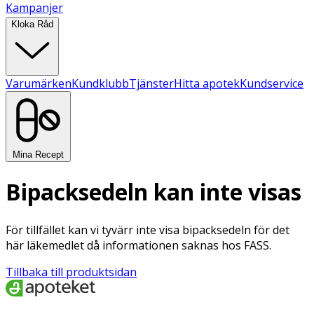
Kampanjer
Kloka Råd
Varumärken
Kundklubb
Tjänster
Hitta apotek
Kundservice
Mina Recept
Bipacksedeln kan inte visas
För tillfället kan vi tyvärr inte visa bipacksedeln för det
här läkemedlet då informationen saknas hos FASS.
Tillbaka till produktsidan