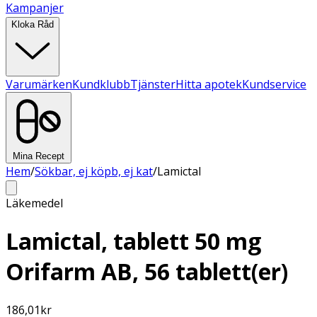
Kampanjer
Kloka Råd
Varumärken
Kundklubb
Tjänster
Hitta apotek
Kundservice
Mina Recept
Hem
/
Sökbar, ej köpb, ej kat
/
Lamictal
Läkemedel
Lamictal, tablett 50 mg
Orifarm AB, 56 tablett(er)
186,01
kr