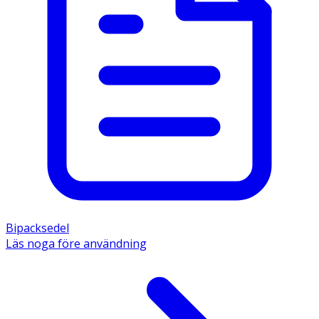
Bipacksedel
Läs noga före användning