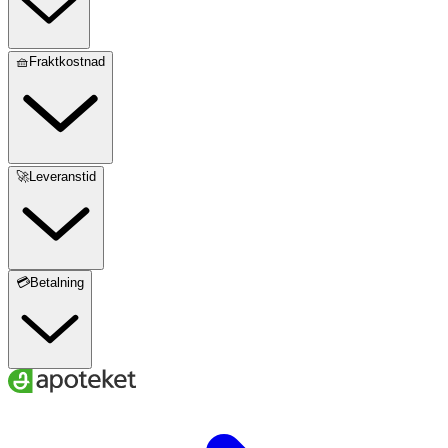
🧺Fraktkostnad
🚀Leveranstid
💳Betalning