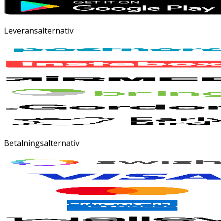
Leveransalternativ
Betalningsalternativ