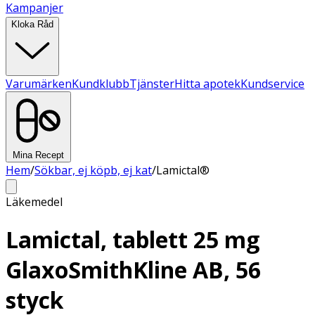
Kampanjer
Kloka Råd
Varumärken
Kundklubb
Tjänster
Hitta apotek
Kundservice
Mina Recept
Hem
/
Sökbar, ej köpb, ej kat
/
Lamictal®
Läkemedel
Lamictal, tablett 25 mg
GlaxoSmithKline AB, 56
styck