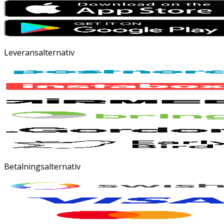
Leveransalternativ
Betalningsalternativ