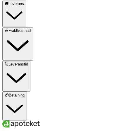
🚚Leverans
🧺Fraktkostnad
🚀Leveranstid
💳Betalning