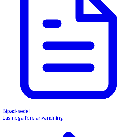
Bipacksedel
Läs noga före användning