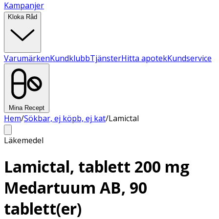
Kampanjer
Kloka Råd
Varumärken
Kundklubb
Tjänster
Hitta apotek
Kundservice
Mina Recept
Hem
/
Sökbar, ej köpb, ej kat
/
Lamictal
Läkemedel
Lamictal, tablett 200 mg
Medartuum AB, 90
tablett(er)