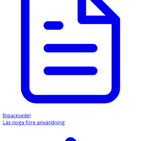
Bipacksedel
Läs noga före användning