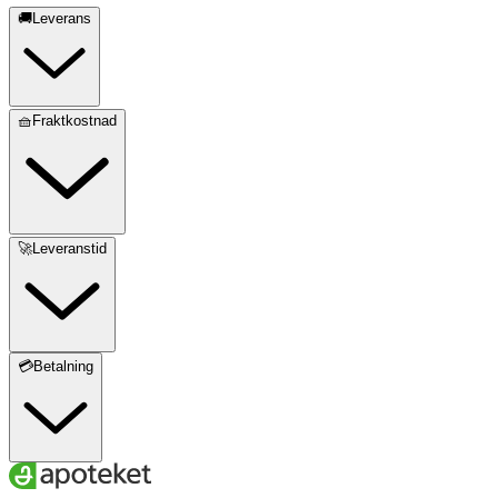
🚚Leverans
🧺Fraktkostnad
🚀Leveranstid
💳Betalning