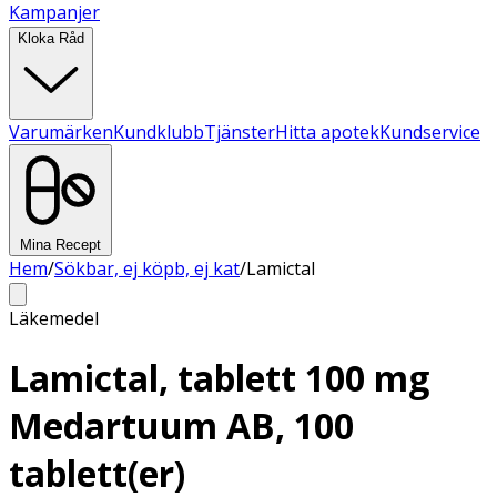
Kampanjer
Kloka Råd
Varumärken
Kundklubb
Tjänster
Hitta apotek
Kundservice
Mina Recept
Hem
/
Sökbar, ej köpb, ej kat
/
Lamictal
Läkemedel
Lamictal, tablett 100 mg
Medartuum AB, 100
tablett(er)