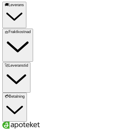
🚚Leverans
🧺Fraktkostnad
🚀Leveranstid
💳Betalning