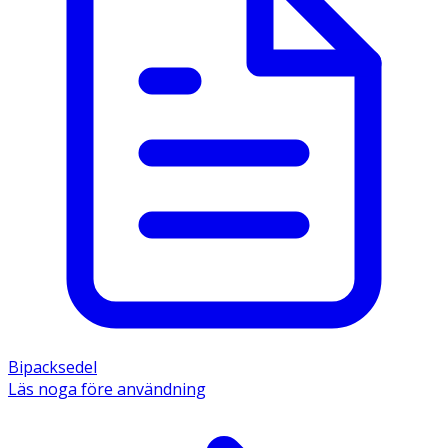
Bipacksedel
Läs noga före användning