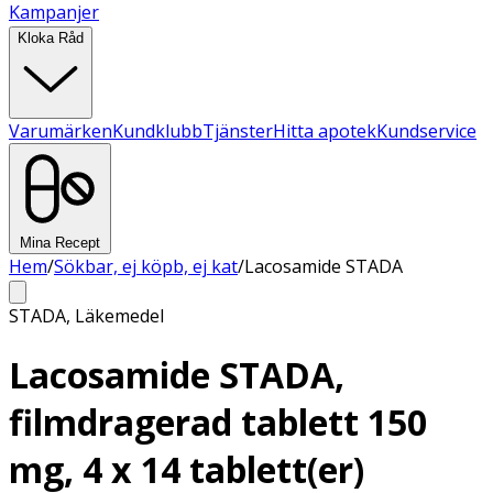
Kampanjer
Kloka Råd
Varumärken
Kundklubb
Tjänster
Hitta apotek
Kundservice
Mina Recept
Hem
/
Sökbar, ej köpb, ej kat
/
Lacosamide STADA
STADA
,
Läkemedel
Lacosamide STADA,
filmdragerad tablett 150
mg, 4 x 14 tablett(er)