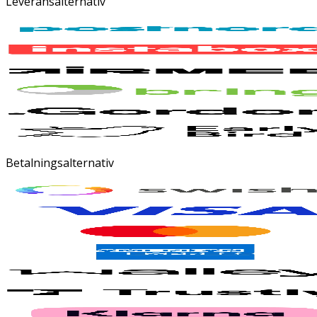
Leveransalternativ
Betalningsalternativ