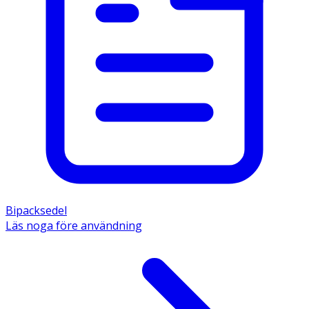
Bipacksedel
Läs noga före användning