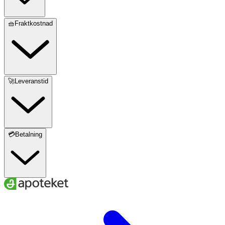
🧺Fraktkostnad
🚀Leveranstid
💳Betalning