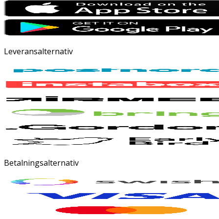
Leveransalternativ
Betalningsalternativ