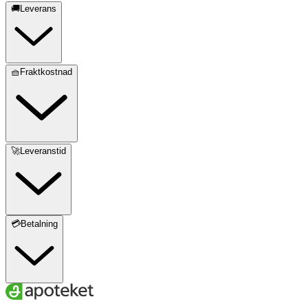
🚚Leverans
🧺Fraktkostnad
🚀Leveranstid
💳Betalning