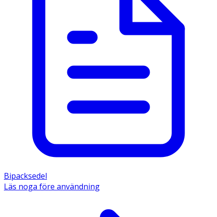
Bipacksedel
Läs noga före användning