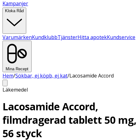
Kampanjer
Kloka Råd
Varumärken
Kundklubb
Tjänster
Hitta apotek
Kundservice
Mina Recept
Hem
/
Sökbar, ej köpb, ej kat
/
Lacosamide Accord
Läkemedel
Lacosamide Accord,
filmdragerad tablett 50 mg,
56 styck