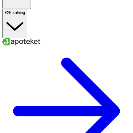
💳Betalning