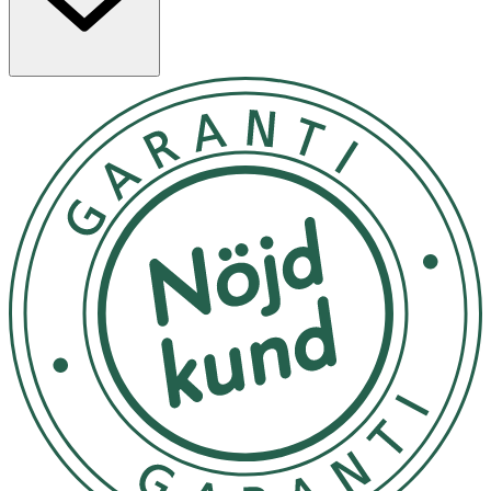
Lagrad vitlök bidrar till immunsystemets och hjärtats
normala funktion samt normala kolesterolvärden.
Kapslarna innehåller även coenzym Q10, ett
vitaminliknande ämne som förekommer naturligt i
kroppens celler.
Användning & Dosering
Rekommenderad daglig dos:
 1 kapsel dagligen i samband med måltid.
Observera:
· Rekommenderad daglig dos bör inte överskridas.
· Kosttillskott ersätter inte en varierad kost utan bör
kombineras med en mångsidig och balanserad kost
samt en hälsosam livsstil.
Förvaring