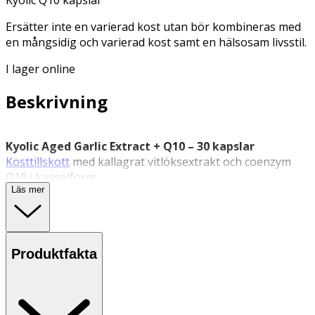
Ersätter inte en varierad kost utan bör kombineras med
en mångsidig och varierad kost samt en hälsosam livsstil.
I lager online
Beskrivning
Kyolic Aged Garlic Extract + Q10 – 30 kapslar
Kosttillskott
med kallagrat vitlöksextrakt och coenzym
Q10 i kapselform.
Läs mer
Kyolic Aged Garlic Extract + Q10 innehåller kallagrat
vitlöksextrakt (AGE™) kombinerat med coenzym Q10.
Vitlöksextraktet lagras i 18–20 månader enligt Kyolics
tillverkningsprocess, vilket resulterar i ett luktfritt
Produktfakta
extrakt. Produkten innehåller standardiserat SAC (S-
allylcystein), en vattenlöslig svavelförening som är
karakteristisk för Kyolic AGE™.