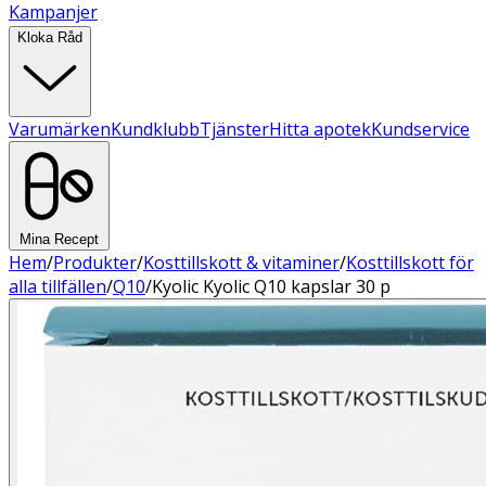
Kampanjer
Kloka Råd
Varumärken
Kundklubb
Tjänster
Hitta apotek
Kundservice
Mina Recept
Hem
/
Produkter
/
Kosttillskott & vitaminer
/
Kosttillskott för
alla tillfällen
/
Q10
/
Kyolic Kyolic Q10 kapslar 30 p