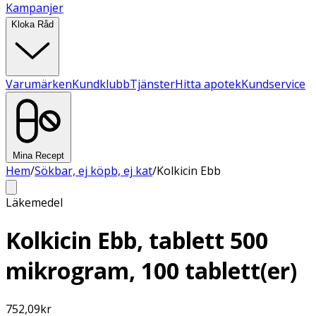
Kampanjer
Kloka Råd
Varumärken
Kundklubb
Tjänster
Hitta apotek
Kundservice
Mina Recept
Hem
/
Sökbar, ej köpb, ej kat
/
Kolkicin Ebb
Läkemedel
Kolkicin Ebb, tablett 500
mikrogram, 100 tablett(er)
752,09
kr