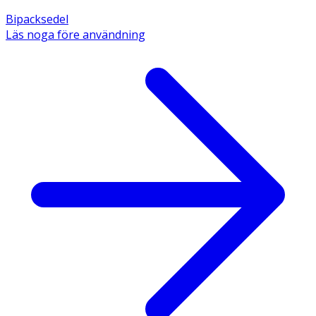
Bipacksedel
Läs noga före användning