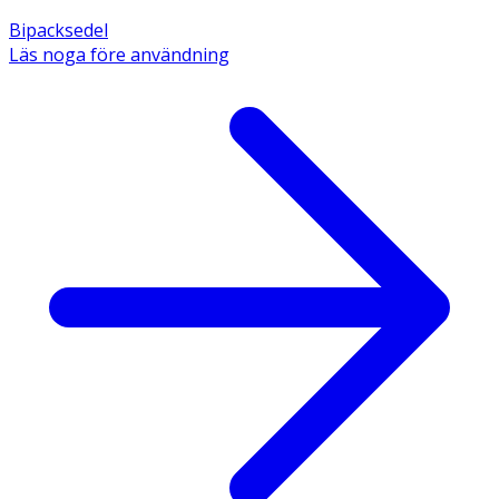
Bipacksedel
Läs noga före användning