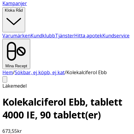
Kampanjer
Kloka Råd
Varumärken
Kundklubb
Tjänster
Hitta apotek
Kundservice
Mina Recept
Hem
/
Sökbar, ej köpb, ej kat
/
Kolekalciferol Ebb
Läkemedel
Kolekalciferol Ebb, tablett
4000 IE, 90 tablett(er)
673,55
kr