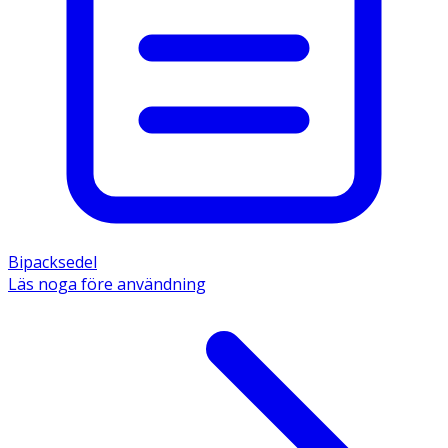
Bipacksedel
Läs noga före användning