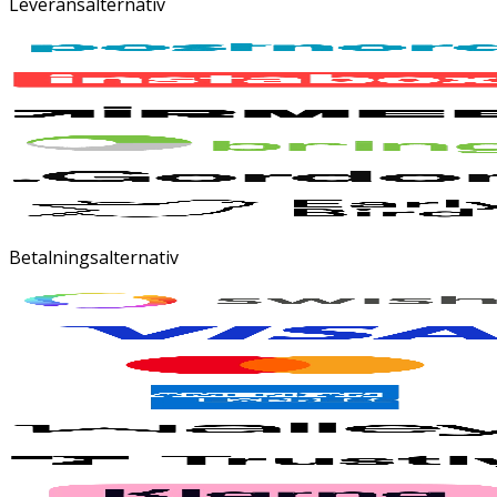
Leveransalternativ
Betalningsalternativ