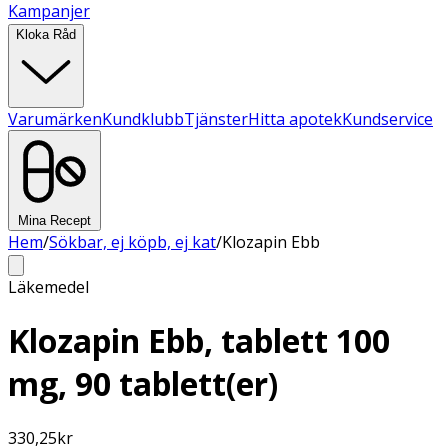
Kampanjer
Kloka Råd
Varumärken
Kundklubb
Tjänster
Hitta apotek
Kundservice
Mina Recept
Hem
/
Sökbar, ej köpb, ej kat
/
Klozapin Ebb
Läkemedel
Klozapin Ebb, tablett 100
mg, 90 tablett(er)
330,25
kr