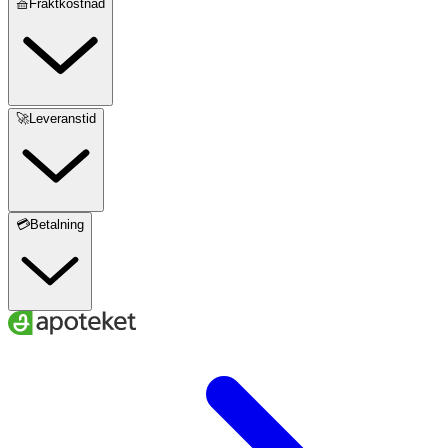
🧺Fraktkostnad
🚀Leveranstid
💳Betalning