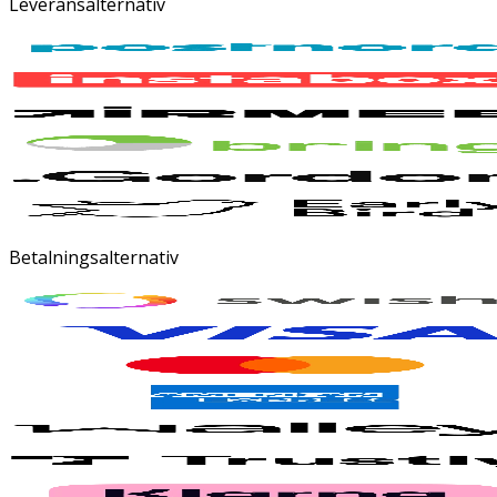
Leveransalternativ
Betalningsalternativ