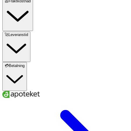
🧺Fraktkostnad
🚀Leveranstid
💳Betalning