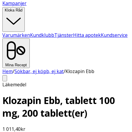
Kampanjer
Kloka Råd
Varumärken
Kundklubb
Tjänster
Hitta apotek
Kundservice
Mina Recept
Hem
/
Sökbar, ej köpb, ej kat
/
Klozapin Ebb
Läkemedel
Klozapin Ebb, tablett 100
mg, 200 tablett(er)
1 011,40
kr