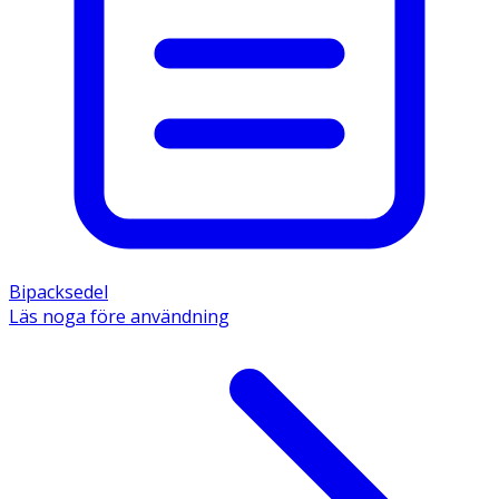
Bipacksedel
Läs noga före användning