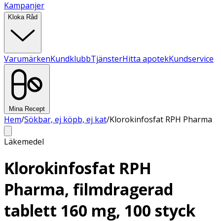
Kampanjer
Kloka Råd
Varumärken
Kundklubb
Tjänster
Hitta apotek
Kundservice
Mina Recept
Hem
/
Sökbar, ej köpb, ej kat
/
Klorokinfosfat RPH Pharma
Läkemedel
Klorokinfosfat RPH
Pharma, filmdragerad
tablett 160 mg, 100 styck