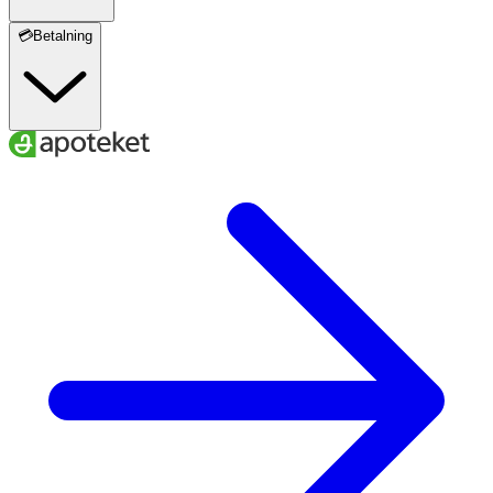
💳Betalning