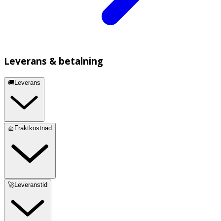
Leverans & betalning
🚚Leverans
🧺Fraktkostnad
🚀Leveranstid