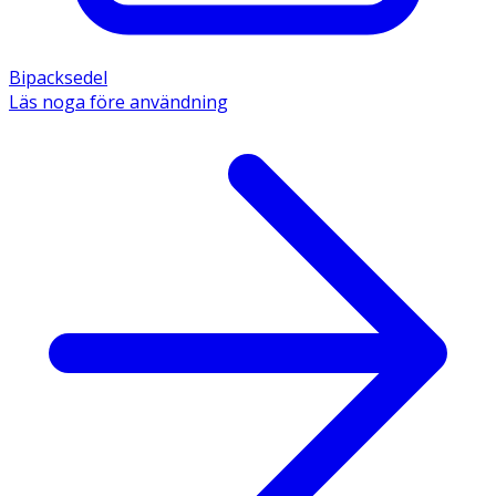
Bipacksedel
Läs noga före användning