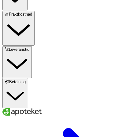
🧺Fraktkostnad
🚀Leveranstid
💳Betalning