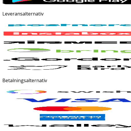
Leveransalternativ
Betalningsalternativ