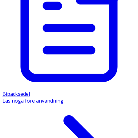
Bipacksedel
Läs noga före användning