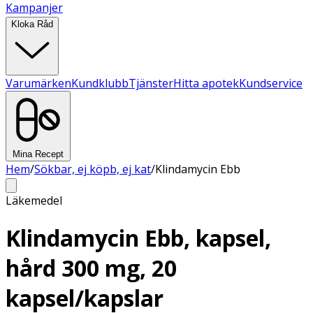
Kampanjer
Kloka Råd
Varumärken
Kundklubb
Tjänster
Hitta apotek
Kundservice
Mina Recept
Hem
/
Sökbar, ej köpb, ej kat
/
Klindamycin Ebb
Läkemedel
Klindamycin Ebb, kapsel,
hård 300 mg, 20
kapsel/kapslar