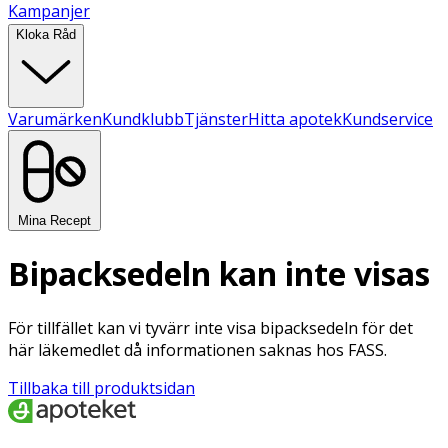
Kampanjer
Kloka Råd
Varumärken
Kundklubb
Tjänster
Hitta apotek
Kundservice
Mina Recept
Bipacksedeln kan inte visas
För tillfället kan vi tyvärr inte visa bipacksedeln för det
här läkemedlet då informationen saknas hos FASS.
Tillbaka till produktsidan