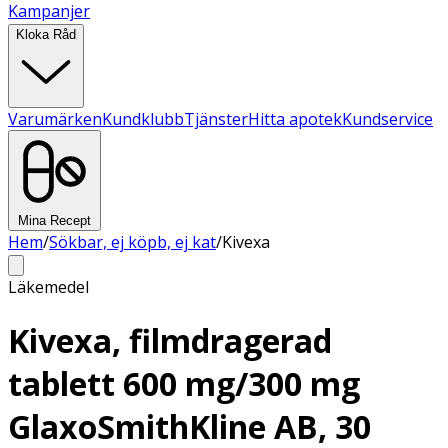
Kampanjer
Kloka Råd
Varumärken
Kundklubb
Tjänster
Hitta apotek
Kundservice
Mina Recept
Hem
/
Sökbar, ej köpb, ej kat
/
Kivexa
Läkemedel
Kivexa, filmdragerad
tablett 600 mg/300 mg
GlaxoSmithKline AB, 30