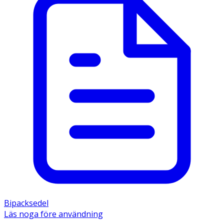
Bipacksedel
Läs noga före användning