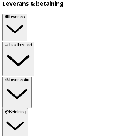
Leverans & betalning
🚚Leverans
🧺Fraktkostnad
🚀Leveranstid
💳Betalning