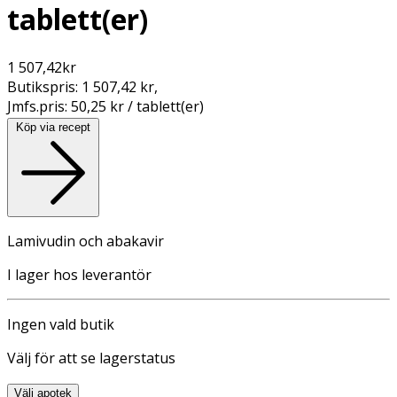
tablett(er)
1 507,42
kr
Butikspris:
1 507,42 kr
,
Jmfs.pris:
50,25 kr / tablett(er)
Köp via recept
Lamivudin och abakavir
I lager hos leverantör
Ingen vald butik
Välj för att se lagerstatus
Välj apotek