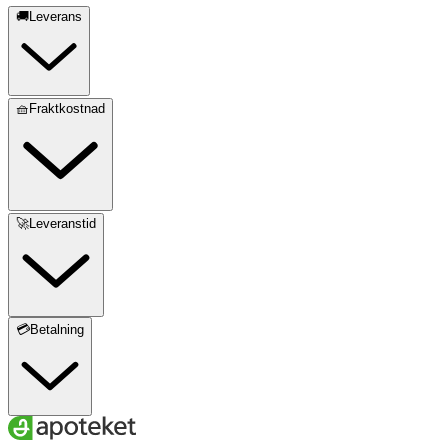
🚚Leverans
🧺Fraktkostnad
🚀Leveranstid
💳Betalning