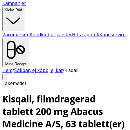
Kampanjer
Kloka Råd
Varumärken
Kundklubb
Tjänster
Hitta apotek
Kundservice
Mina Recept
Hem
/
Sökbar, ej köpb, ej kat
/
Kisqali
Läkemedel
Kisqali, filmdragerad
tablett 200 mg Abacus
Medicine A/S, 63 tablett(er)