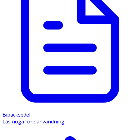
Bipacksedel
Läs noga före användning