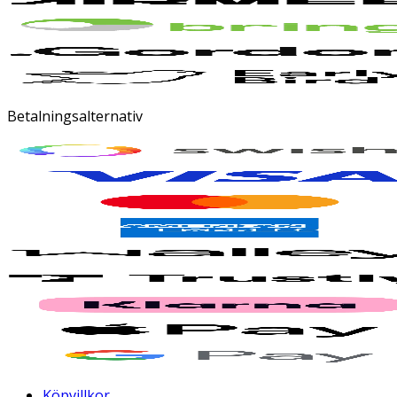
Betalningsalternativ
Köpvillkor