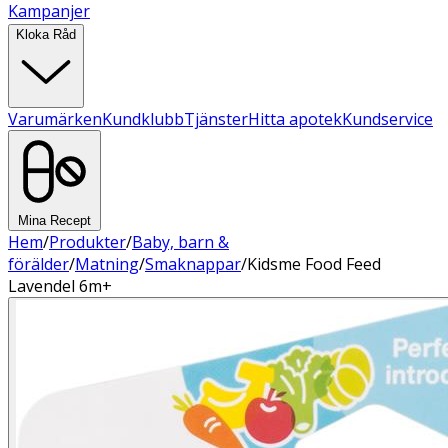
Kampanjer
Kloka Råd
Varumärken
Kundklubb
Tjänster
Hitta apotek
Kundservice
Mina Recept
Hem
/
Produkter
/
Baby, barn &
förälder
/
Matning
/
Smaknappar
/
Kidsme Food Feed
Lavendel 6m+