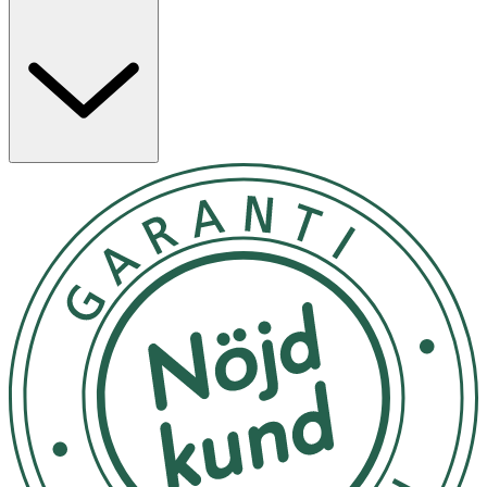
tugga.
Utsätt ej för direkt solljus, starka dofter och kemikalier.
Förvara i rumstemperatur. Förvara rent, svalt och torrt.
OK för gravida och ammande:
Ja