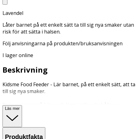
Lavendel
Låter barnet på ett enkelt sätt ta till sig nya smaker utan
risk för att sätta i halsen.
Följ anvisningarna på produkten/bruksanvisningen
I lager online
Beskrivning
Kidsme Food Feeder - Lär barnet, på ett enkelt sätt, att ta
till sig nya smaker.
Skär maten i små bitar och lägg i silikonbehållaren, som
Läs mer
barnet sen kan tugga på helt själv. Frukt, bär och så
småningom vuxen mat. Den stimulerar tuggrörelserna
och motoriken hos barnet med koordinationen mellan
hand och mun och seendet. Barnet ska inte suga utan
Produktfakta