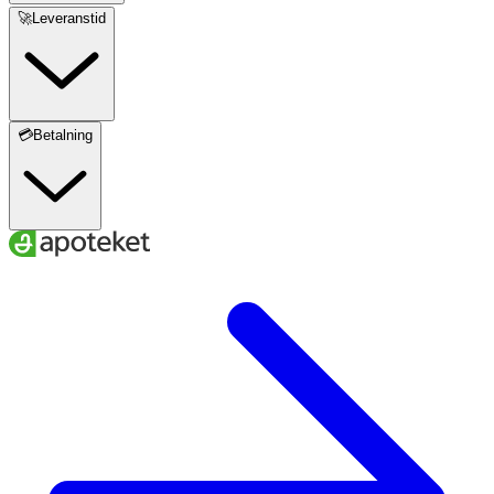
🚀Leveranstid
💳Betalning