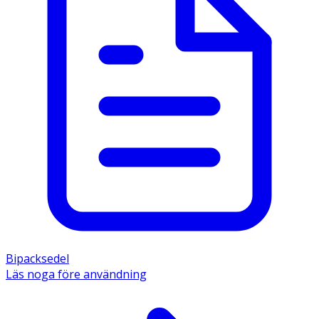
Bipacksedel
Läs noga före användning