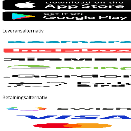
Leveransalternativ
Betalningsalternativ