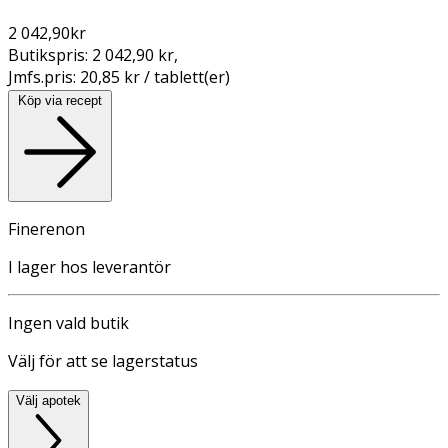
2 042,90
kr
Butikspris:
2 042,90 kr
,
Jmfs.pris:
20,85 kr / tablett(er)
Köp via recept
Finerenon
I lager hos leverantör
Ingen vald butik
Välj för att se lagerstatus
Välj apotek