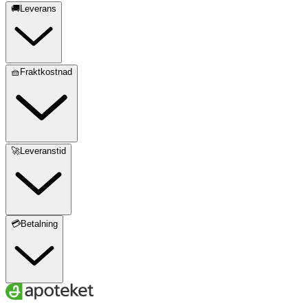
🚚Leverans
🧺Fraktkostnad
🚀Leveranstid
💳Betalning