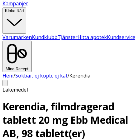
Kampanjer
Kloka Råd
Varumärken
Kundklubb
Tjänster
Hitta apotek
Kundservice
Mina Recept
Hem
/
Sökbar, ej köpb, ej kat
/
Kerendia
Läkemedel
Kerendia, filmdragerad
tablett 20 mg Ebb Medical
AB, 98 tablett(er)