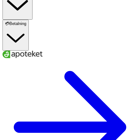
💳Betalning