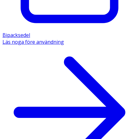
Bipacksedel
Läs noga före användning