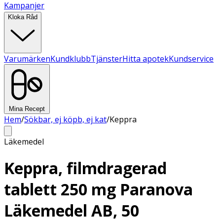
Kampanjer
Kloka Råd
Varumärken
Kundklubb
Tjänster
Hitta apotek
Kundservice
Mina Recept
Hem
/
Sökbar, ej köpb, ej kat
/
Keppra
Läkemedel
Keppra, filmdragerad
tablett 250 mg Paranova
Läkemedel AB, 50