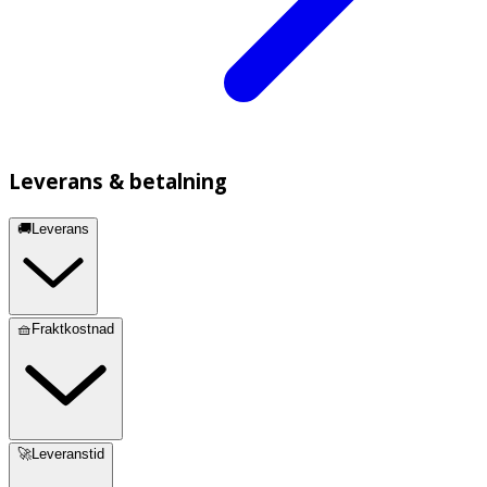
Leverans & betalning
🚚Leverans
🧺Fraktkostnad
🚀Leveranstid