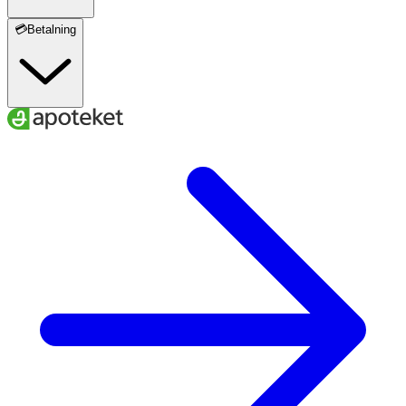
💳Betalning