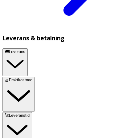
Leverans & betalning
🚚Leverans
🧺Fraktkostnad
🚀Leveranstid