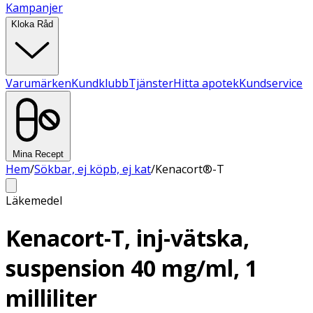
Kampanjer
Kloka Råd
Varumärken
Kundklubb
Tjänster
Hitta apotek
Kundservice
Mina Recept
Hem
/
Sökbar, ej köpb, ej kat
/
Kenacort®-T
Läkemedel
Kenacort-T, inj-vätska,
suspension 40 mg/ml, 1
milliliter