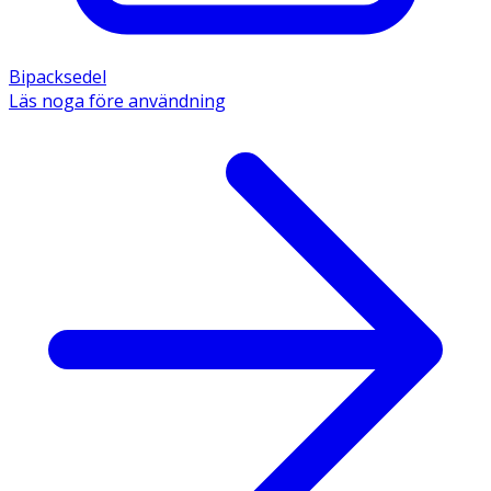
Bipacksedel
Läs noga före användning