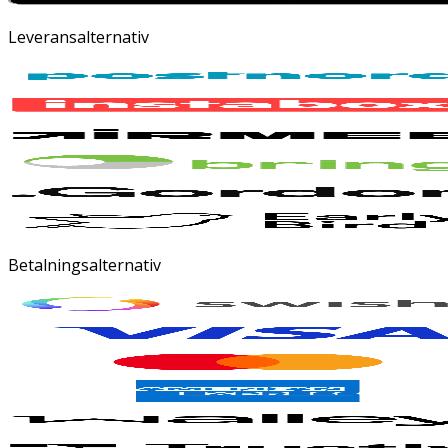
Leveransalternativ
Betalningsalternativ