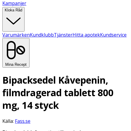
Kampanjer
Kloka Råd
Varumärken
Kundklubb
Tjänster
Hitta apotek
Kundservice
Mina Recept
Bipacksedel Kåvepenin,
filmdragerad tablett 800
mg, 14 styck
Källa:
Fass.se