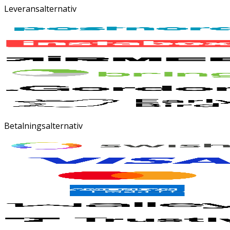
Leveransalternativ
Betalningsalternativ