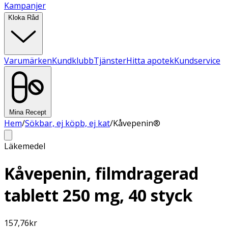
Kampanjer
Kloka Råd
Varumärken
Kundklubb
Tjänster
Hitta apotek
Kundservice
Mina Recept
Hem
/
Sökbar, ej köpb, ej kat
/
Kåvepenin®
Läkemedel
Kåvepenin, filmdragerad
tablett 250 mg, 40 styck
157,76
kr