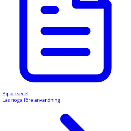
Bipacksedel
Läs noga före användning