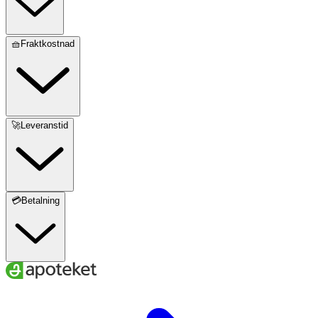
🧺Fraktkostnad
🚀Leveranstid
💳Betalning