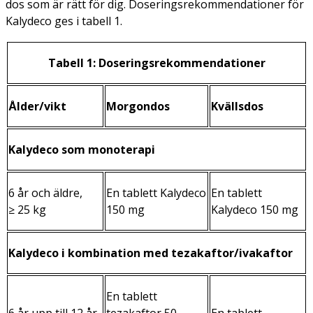
dos som är rätt för dig. Doseringsrekommendationer för
Kalydeco ges i tabell 1.
Tabell 1: Doseringsrekommendationer
Ålder/vikt
Morgondos
Kvällsdos
Kalydeco som monoterapi
6 år och äldre,
En tablett Kalydeco
En tablett
≥ 25 kg
150 mg
Kalydeco 150 mg
Kalydeco i kombination med tezakaftor/ivakaftor
En tablett
6 år upp till 12 år,
tezakaftor 50
En tablett