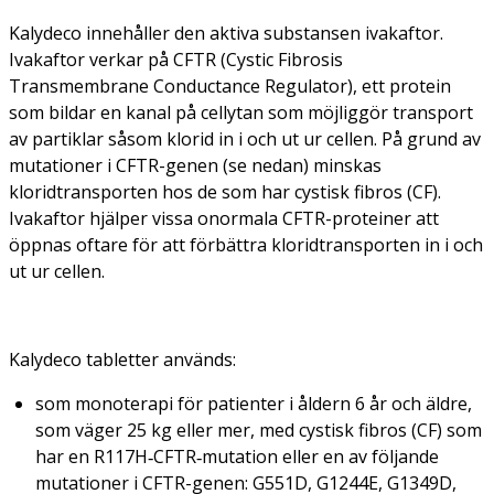
Kalydeco innehåller den aktiva substansen ivakaftor.
Ivakaftor verkar på CFTR (Cystic Fibrosis
Transmembrane Conductance Regulator), ett protein
som bildar en kanal på cellytan som möjliggör transport
av partiklar såsom klorid in i och ut ur cellen. På grund av
mutationer i
CFTR
-genen (se nedan) minskas
kloridtransporten hos de som har cystisk fibros (CF).
Ivakaftor hjälper vissa onormala CFTR-proteiner att
öppnas oftare för att förbättra kloridtransporten in i och
ut ur cellen.
Kalydeco tabletter används:
som monoterapi för patienter i åldern 6 år och äldre,
som väger 25 kg eller mer, med cystisk fibros (CF) som
har en
R117H‑CFTR
‑mutation eller en av följande
mutationer i
CFTR
-genen:
G551D, G1244E, G1349D,