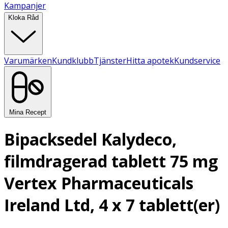
Kampanjer
Kloka Råd
Varumärken
Kundklubb
Tjänster
Hitta apotek
Kundservice
Mina Recept
Bipacksedel Kalydeco,
filmdragerad tablett 75 mg
Vertex Pharmaceuticals
Ireland Ltd, 4 x 7 tablett(er)