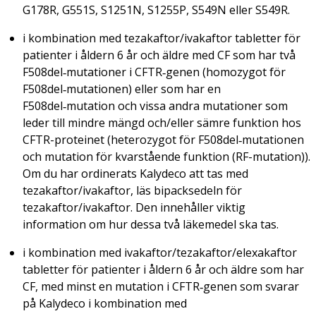
G178R, G551S, S1251N, S1255P, S549N
eller
S549R
.
i kombination med tezakaftor/ivakaftor tabletter för
patienter i åldern 6 år och äldre med CF som har två
F508del
‑mutationer i
CFTR
‑genen (homozygot för
F508del
‑mutationen) eller som har en
F508del
‑mutation och vissa andra mutationer som
leder till mindre mängd och/eller sämre funktion hos
CFTR-proteinet (heterozygot för
F508del
‑mutationen
och mutation för kvarstående funktion (RF-mutation)).
Om du har ordinerats Kalydeco att tas med
tezakaftor/ivakaftor, läs bipacksedeln för
tezakaftor/ivakaftor. Den innehåller viktig
information om hur dessa två läkemedel ska tas.
i kombination med ivakaftor/tezakaftor/elexakaftor
tabletter för patienter i åldern 6 år och äldre som har
CF, med minst en mutation i
CFTR
‑genen som svarar
på Kalydeco i kombination med