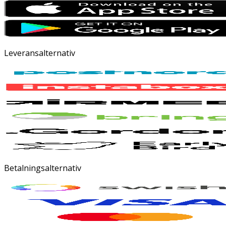
Leveransalternativ
Betalningsalternativ