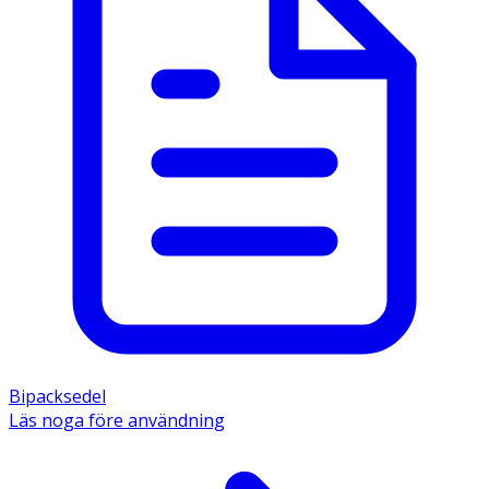
Bipacksedel
Läs noga före användning