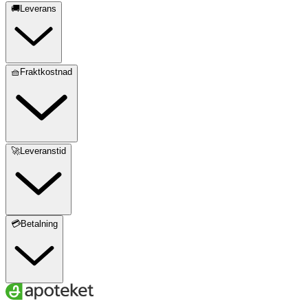
🚚Leverans
🧺Fraktkostnad
🚀Leveranstid
💳Betalning