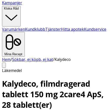
Kampanjer
Kloka Råd
Varumärken
Kundklubb
Tjänster
Hitta apotek
Kundservice
Mina Recept
Hem
/
Sökbar, ej köpb, ej kat
/
Kalydeco
Läkemedel
Kalydeco, filmdragerad
tablett 150 mg 2care4 ApS,
28 tablett(er)