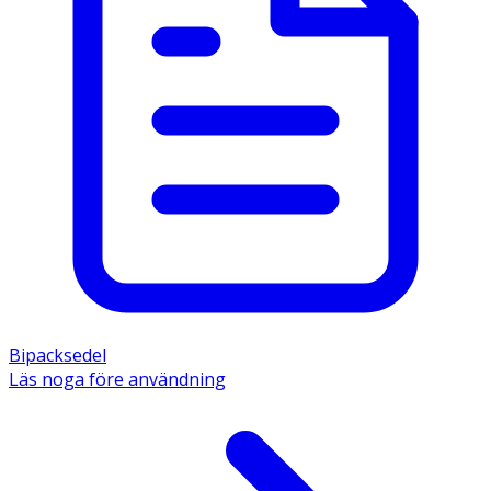
Bipacksedel
Läs noga före användning