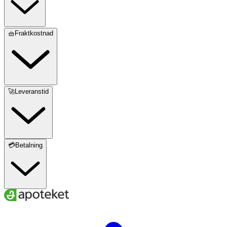
🧺Fraktkostnad
🚀Leveranstid
💳Betalning