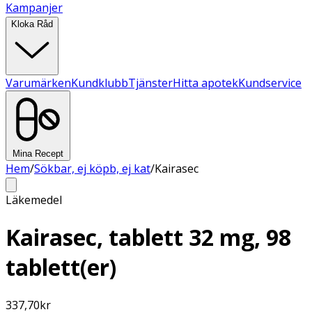
Kampanjer
Kloka Råd
Varumärken
Kundklubb
Tjänster
Hitta apotek
Kundservice
Mina Recept
Hem
/
Sökbar, ej köpb, ej kat
/
Kairasec
Läkemedel
Kairasec, tablett 32 mg, 98
tablett(er)
337,70
kr