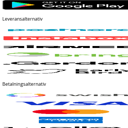
Leveransalternativ
Betalningsalternativ