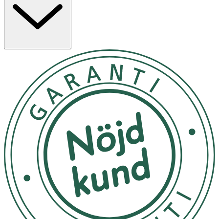
produkten/bruksanvisningen.
Användning
- Borsta tänderna i minst 2 minuter, två gånger dagligen.
- Finns i tre olika färgkombinationer.
Innehåll
PCTG (Poly Cyclohexylenedimethylene Terephthalate
glycol-modified) & TPE (Thermoplastic elastomer) i
handtaget. PBT (Polybutylene terephthalate) i borst.
Copper-Nickel-Zinc alloys (CuNi10Zn27).