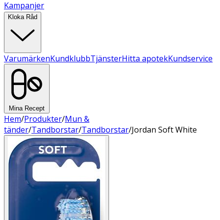
Kampanjer
Kloka Råd
Varumärken
Kundklubb
Tjänster
Hitta apotek
Kundservice
Mina Recept
Hem
/
Produkter
/
Mun &
tänder
/
Tandborstar
/
Tandborstar
/
Jordan Soft White