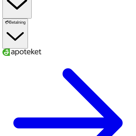
💳Betalning