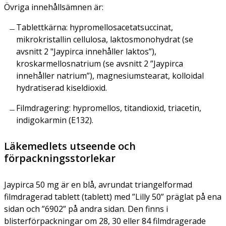
Övriga innehållsämnen är:
Tablettkärna: hypromellosacetatsuccinat,
mikrokristallin cellulosa, laktosmonohydrat (se
avsnitt 2 "Jaypirca innehåller laktos”),
kroskarmellosnatrium (se avsnitt 2 ”Jaypirca
innehåller natrium”), magnesiumstearat, kolloidal
hydratiserad kiseldioxid.
Filmdragering: hypromellos, titandioxid, triacetin,
indigokarmin (E132).
Läkemedlets utseende och
förpackningsstorlekar
Jaypirca 50 mg är en blå, avrundat triangelformad
filmdragerad tablett (tablett) med ”Lilly 50” präglat på ena
sidan och ”6902” på andra sidan. Den finns i
blisterförpackningar om 28, 30 eller 84 filmdragerade