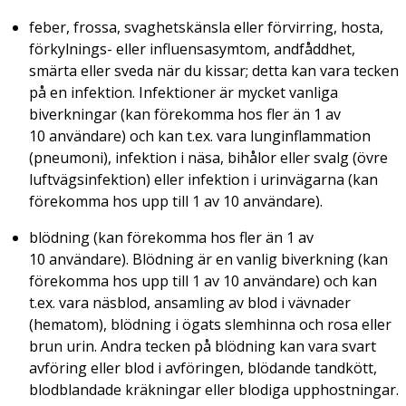
feber, frossa, svaghetskänsla eller förvirring, hosta,
förkylnings- eller influensasymtom, andfåddhet,
smärta eller sveda när du kissar; detta kan vara tecken
på en infektion. Infektioner är mycket vanliga
biverkningar (kan förekomma hos fler än 1 av
10 användare) och kan t.ex. vara lunginflammation
(pneumoni), infektion i näsa, bihålor eller svalg (övre
luftvägsinfektion) eller infektion i urinvägarna (kan
förekomma hos upp till 1 av 10 användare).
blödning (kan förekomma hos fler än 1 av
10 användare). Blödning är en vanlig biverkning (kan
förekomma hos upp till 1 av 10 användare) och kan
t.ex. vara näsblod, ansamling av blod i vävnader
(hematom), blödning i ögats slemhinna och rosa eller
brun urin. Andra tecken på blödning kan vara svart
avföring eller blod i avföringen, blödande tandkött,
blodblandade kräkningar eller blodiga upphostningar.