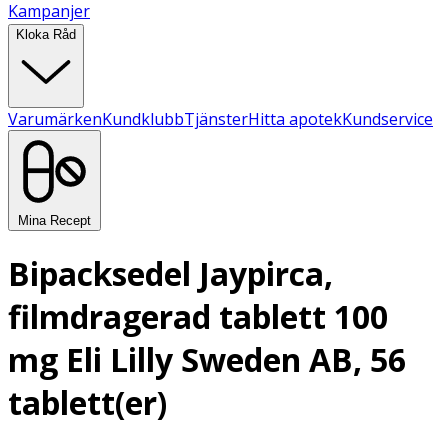
Kampanjer
Kloka Råd
Varumärken
Kundklubb
Tjänster
Hitta apotek
Kundservice
Mina Recept
Bipacksedel Jaypirca,
filmdragerad tablett 100
mg Eli Lilly Sweden AB, 56
tablett(er)