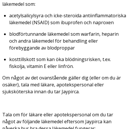
läkemedel som:
acetylsalicylsyra och icke-steroida antiinflammatoriska
läkemedel (NSAID) som ibuprofen och naproxen
blodförtunnande läkemedel som warfarin, heparin
och andra läkemedel för behandling eller
förebyggande av blodproppar
kosttillskott som kan öka blödningsrisken, t.ex.
fiskolja, vitamin E eller linfrön.
Om något av det ovanstående gäller dig (eller om du är
osäker), tala med läkare, apotekspersonal eller
sjuksköterska innan du tar Jaypirca.
Tala om för läkare eller apotekspersonal om du tar
något av följande läkemedel eftersom Jaypirca kan
påverka hur bra dessa läkemedel fungerar: