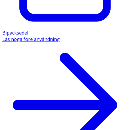
Bipacksedel
Läs noga före användning