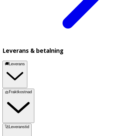
Leverans & betalning
🚚Leverans
🧺Fraktkostnad
🚀Leveranstid