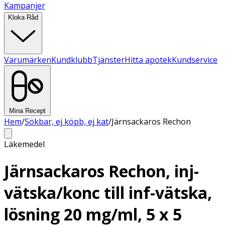
Kampanjer
Kloka Råd
Varumärken
Kundklubb
Tjänster
Hitta apotek
Kundservice
Mina Recept
Hem
/
Sökbar, ej köpb, ej kat
/
Järnsackaros Rechon
Läkemedel
Järnsackaros Rechon, inj-
vätska/konc till inf-vätska,
lösning 20 mg/ml, 5 x 5