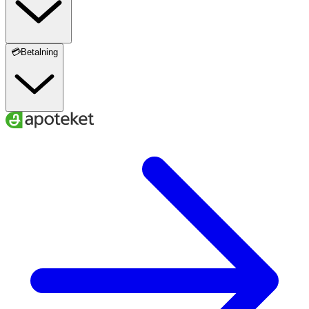
💳Betalning