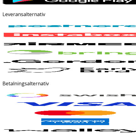
Leveransalternativ
Betalningsalternativ