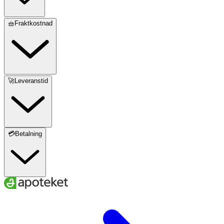
🧺Fraktkostnad
🚀Leveranstid
💳Betalning