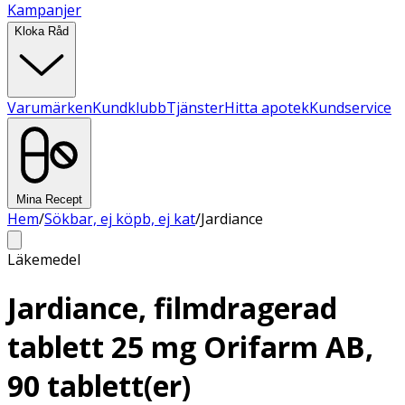
Kampanjer
Kloka Råd
Varumärken
Kundklubb
Tjänster
Hitta apotek
Kundservice
Mina Recept
Hem
/
Sökbar, ej köpb, ej kat
/
Jardiance
Läkemedel
Jardiance, filmdragerad
tablett 25 mg Orifarm AB,
90 tablett(er)