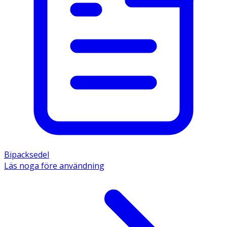
Bipacksedel
Läs noga före användning